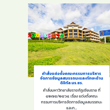
กฎาคม
คำสั่งแต่งตั้งคณะกรรมการบริหาร
จัดการข้อมูลสมรรถนะและทักษะด้าน
ดิจิทัล มร.ชร.
คม
คำสั่งมหาวิทยาลัยราชภัฏเชียงราย ที่
ทักษะ
๔๒๗๕/๒๕๖๔ เรื่อง แต่งตั้งคณะ
EIT) ณ
กรรมการบริหารจัดการข้อมูลสมรรถนะ
และท...