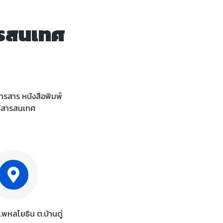
ารสนเทศ
ารสาร หนังสือพิมพ์
ลยีสารสนเทศ
ถ.พหลโยธิน ต.บ้านดู่