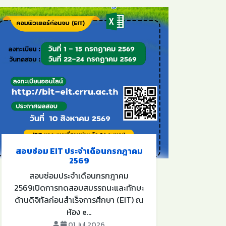
สอบซ่อม EIT ประจำเดือนกรกฎาคม
คำส
2569
จัดก
สอบซ่อมประจำเดือนกรกฎาคม
คำสั
2569เปิดการทดสอบสมรรถนะและทักษะ
๔๒
ด้านดิจิทัลก่อนสำเร็จการศึกษา (EIT) ณ
กรรม
ห้อง e...
01 Jul 2026