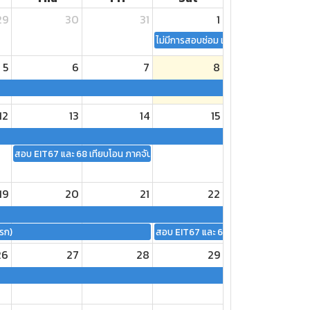
29
30
31
1
ไม่มีการสอบซ่อม เนื่องจากสอบ EIT รอบ
5
6
7
8
12
13
14
15
รก)
สอบ EIT67 และ 68 เทียบโอน ภาคจันทร์-ศุกร์ (รอบแรก)
รก)
19
20
21
22
รก)
สอบ EIT67 และ 68 เทียบโอน ภาคเสาร์-อ
26
27
28
29
รก)